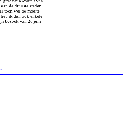
 grootste kwaliteit van
 van de duurste steden
aar toch wel de moeite
 heb ik dan ook enkele
ijn bezoek van 26 juni
i
i