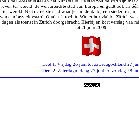
zoals de Grossmünster en het Kunsthaus. De stad zou de stad zijn met de
leven ter wereld, de welvarendste stad van Europa en geldt ook als één
ter wereld. Niet de eerste stad waar je aan denkt bij een stedenreis, m
van een bezoek waard. Omdat ik toch in Winterthur vlakbij Zürich was,
dagen als toerist in Zurich doorgebracht. Hierbij en kort verslag van m
tot 28 juni 2009:
Deel 1: Vrijdag 26 juni tot zaterdagochtend 27 jun
Deel 2: Zaterdagmiddag 27 juni tot zondag 28 jun