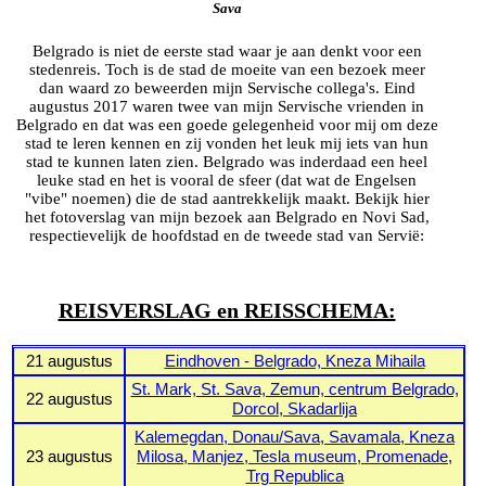
Sava
Belgrado is niet de eerste stad waar je aan denkt voor een
stedenreis. Toch is de stad de moeite van een bezoek meer
dan waard zo beweerden mijn Servische collega's. Eind
augustus 2017 waren twee van mijn Servische vrienden in
Belgrado en dat was een goede gelegenheid voor mij om deze
stad te leren kennen en zij vonden het leuk mij iets van hun
stad te kunnen laten zien. Belgrado was inderdaad een heel
leuke stad en het is vooral de sfeer (dat wat de Engelsen
"vibe" noemen) die de stad aantrekkelijk maakt. Bekijk hier
het fotoverslag van mijn bezoek aan Belgrado en Novi Sad,
respectievelijk de hoofdstad en de tweede stad van Servië:
REISVERSLAG en REISSCHEMA:
21 augustus
Eindhoven - Belgrado, Kneza Mihaila
St. Mark, St. Sava, Zemun, centrum Belgrado,
22 augustus
Dorcol, Skadarlija
Kalemegdan, Donau/Sava, Savamala, Kneza
23 augustus
Milosa, Manjez, Tesla museum, Promenade,
Trg Republica