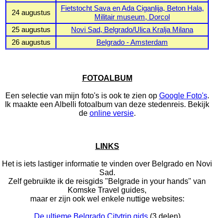
Fietstocht Sava en Ada Ciganlija, Beton Hala,
24 augustus
Militair museum, Dorcol
25 augustus
Novi Sad, Belgrado/Ulica Kralja Milana
26 augustus
Belgrado - Amsterdam
FOTOALBUM
Een selectie van mijn foto's is ook te zien op
Google Foto's
.
Ik maakte een Albelli fotoalbum van deze stedenreis. Bekijk
de
online versie
.
LINKS
Het is iets lastiger informatie te vinden over Belgrado en Novi
Sad.
Zelf gebruikte ik de reisgids "Belgrade in your hands" van
Komske Travel guides,
maar er zijn ook wel enkele nuttige websites:
De ultieme Belgrado Citytrip gids
(3 delen)